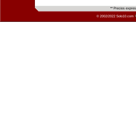
** Precios expre
© 2002/2022 Solo10.com