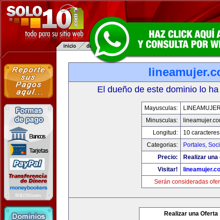
lineamujer.
El dueño de este dominio lo ha
Mayusculas:
LINEAMUJE
Minusculas:
lineamujer.c
Longitud:
10 caracteres
Categorias:
Portales
,
Soc
Precio:
Realizar una 
Visitar!
lineamujer.c
Serán consideradas ofer
Realizar una Oferta