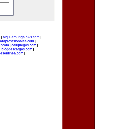
m
|
alquilerbungalows.com
|
araprofesionales.com
|
er.com
|
celujuegos.com
|
|
blogdescargas.com
|
esenlinea.com
|