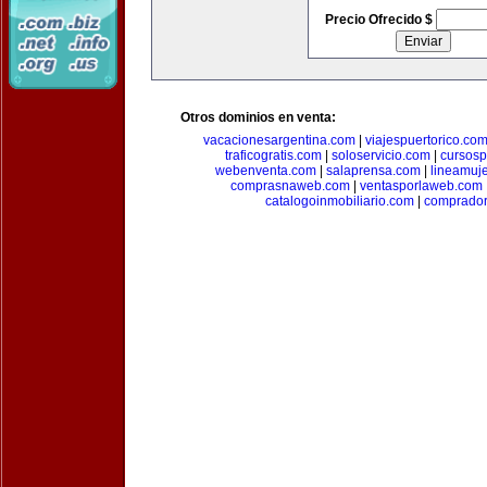
Precio Ofrecido $
Otros dominios en venta:
vacacionesargentina.com
|
viajespuertorico.co
traficogratis.com
|
soloservicio.com
|
cursosp
webenventa.com
|
salaprensa.com
|
lineamuj
comprasnaweb.com
|
ventasporlaweb.com
catalogoinmobiliario.com
|
comprador