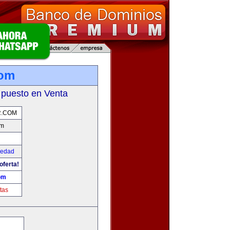
com
 puesto en Venta
R.COM
om
iedad
oferta!
om
tas