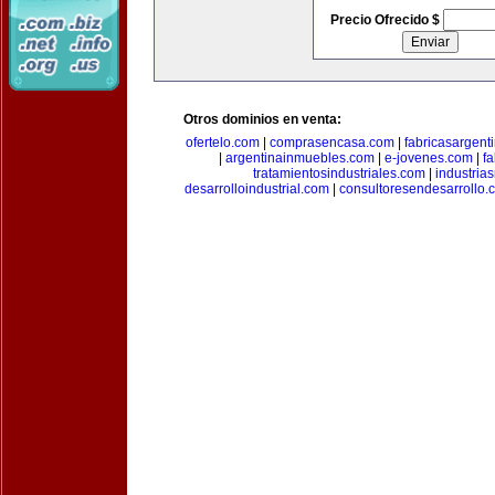
Precio Ofrecido $
Otros dominios en venta:
ofertelo.com
|
comprasencasa.com
|
fabricasargent
|
argentinainmuebles.com
|
e-jovenes.com
|
fa
tratamientosindustriales.com
|
industria
desarrolloindustrial.com
|
consultoresendesarrollo.