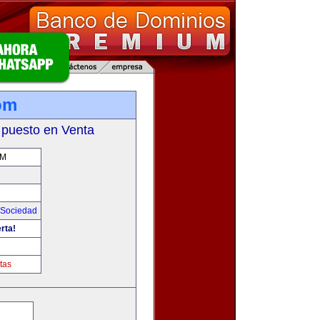
om
 puesto en Venta
OM
Sociedad
rta!
tas