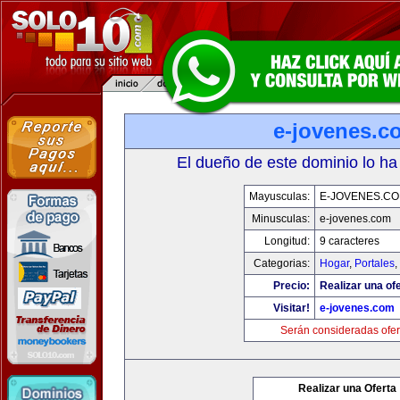
e-jovenes.c
El dueño de este dominio lo ha
Mayusculas:
E-JOVENES.C
Minusculas:
e-jovenes.com
Longitud:
9 caracteres
Categorias:
Hogar
,
Portales
,
Precio:
Realizar una ofe
Visitar!
e-jovenes.com
Serán consideradas ofer
Realizar una Oferta