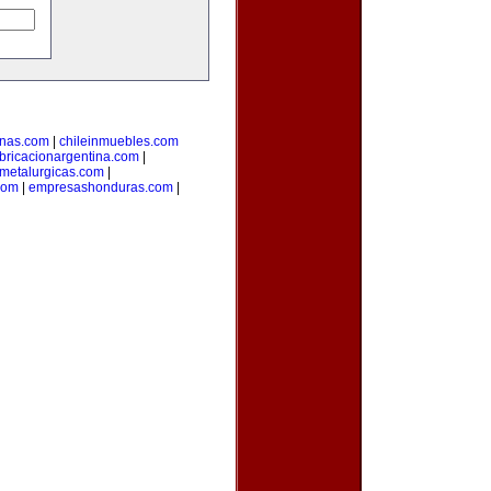
inas.com
|
chileinmuebles.com
bricacionargentina.com
|
smetalurgicas.com
|
com
|
empresashonduras.com
|