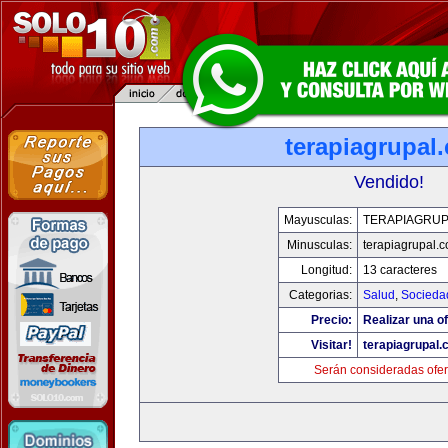
terapiagrupal
Vendido!
Mayusculas:
TERAPIAGRUP
Minusculas:
terapiagrupal.
Longitud:
13 caracteres
Categorias:
Salud
,
Socieda
Precio:
Realizar una of
Visitar!
terapiagrupal
Serán consideradas ofer