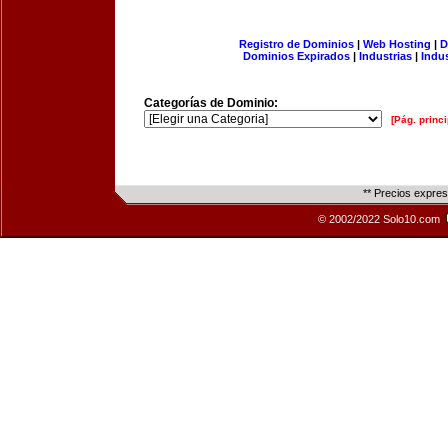
Registro de Dominios
|
Web Hosting
|
D
Dominios Expirados
|
Industrias
|
Indu
Categorías de Dominio:
[Pág. princi
** Precios expre
© 2002/2022 Solo10.com