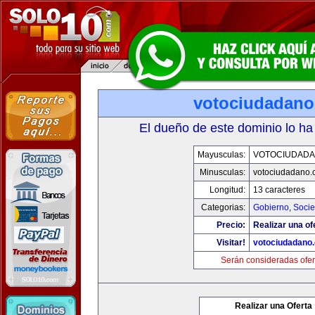
votociudadan
El dueño de este dominio lo ha
Mayusculas:
VOTOCIUDAD
Minusculas:
votociudadano
Longitud:
13 caracteres
Categorias:
Gobierno
,
Soci
Precio:
Realizar una of
Visitar!
votociudadano
Serán consideradas ofer
Realizar una Oferta