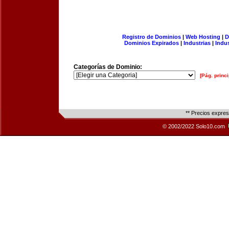
Registro de Dominios
|
Web Hosting
|
D
Dominios Expirados
|
Industrias
|
Indu
Categorías de Dominio:
[Pág. princi
** Precios expre
© 2002/2022 Solo10.com