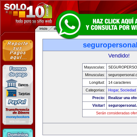
seguropersona
Vendido!
Mayusculas:
SEGUROPERSO
Minusculas:
seguropersonal.
Longitud:
14 caracteres
Categorias:
Hogar
,
Sociedad
Precio:
Realizar una ofe
Visitar!
seguropersonal
Serán consideradas ofer