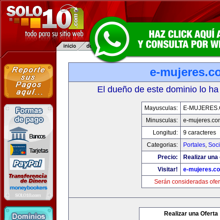
e-mujeres.c
El dueño de este dominio lo ha
Mayusculas:
E-MUJERES
Minusculas:
e-mujeres.co
Longitud:
9 caracteres
Categorias:
Portales
,
Soc
Precio:
Realizar una 
Visitar!
e-mujeres.c
Serán consideradas ofer
Realizar una Oferta