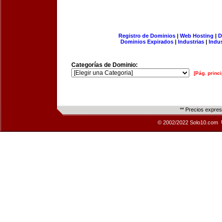
Registro de Dominios
|
Web Hosting
|
D
Dominios Expirados
|
Industrias
|
Indu
Categorías de Dominio:
[Pág. princi
** Precios expre
© 2002/2022 Solo10.com