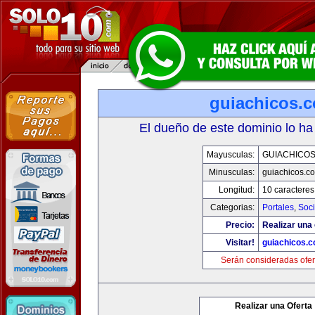
guiachicos.
El dueño de este dominio lo ha
Mayusculas:
GUIACHICO
Minusculas:
guiachicos.c
Longitud:
10 caracteres
Categorias:
Portales
,
Soc
Precio:
Realizar una 
Visitar!
guiachicos.
Serán consideradas ofer
Realizar una Oferta