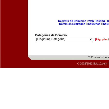
Registro de Dominios
|
Web Hosting
|
D
Dominios Expirados
|
Industrias
|
Indu
Categorías de Dominio:
[Pág. princi
** Precios expre
© 2002/2022 Solo10.com