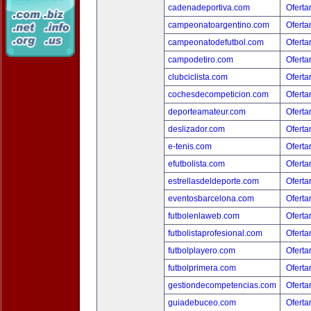
cadenadeportiva.com
Oferta
campeonatoargentino.com
Oferta
campeonatodefutbol.com
Oferta
campodetiro.com
Oferta
clubciclista.com
Oferta
cochesdecompeticion.com
Oferta
deporteamateur.com
Oferta
deslizador.com
Oferta
e-tenis.com
Oferta
efutbolista.com
Oferta
estrellasdeldeporte.com
Oferta
eventosbarcelona.com
Oferta
futbolenlaweb.com
Oferta
futbolistaprofesional.com
Oferta
futbolplayero.com
Oferta
futbolprimera.com
Oferta
gestiondecompetencias.com
Oferta
guiadebuceo.com
Oferta