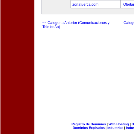
zonatuerca.com
Oferta
<< Categoria Anterior (Comunicaciones y
Catego
TelefonÃ­a)
Registro de Dominios
|
Web Hosting
|
D
Dominios Expirados
|
Industrias
|
Indu