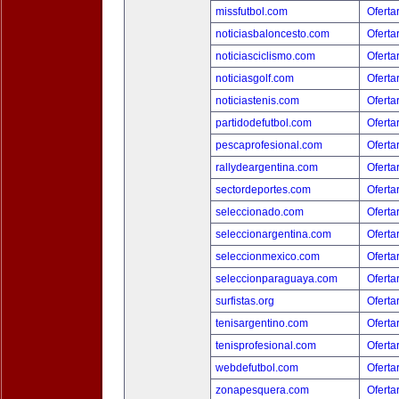
missfutbol.com
Oferta
noticiasbaloncesto.com
Oferta
noticiasciclismo.com
Oferta
noticiasgolf.com
Oferta
noticiastenis.com
Oferta
partidodefutbol.com
Oferta
pescaprofesional.com
Oferta
rallydeargentina.com
Oferta
sectordeportes.com
Oferta
seleccionado.com
Oferta
seleccionargentina.com
Oferta
seleccionmexico.com
Oferta
seleccionparaguaya.com
Oferta
surfistas.org
Oferta
tenisargentino.com
Oferta
tenisprofesional.com
Oferta
webdefutbol.com
Oferta
zonapesquera.com
Oferta