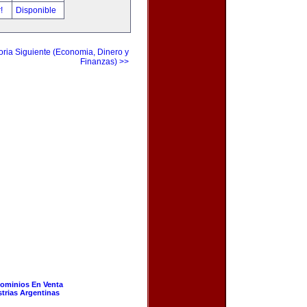
r!
Disponible
ria Siguiente (Economia, Dinero y
Finanzas) >>
ominios En Venta
strias Argentinas