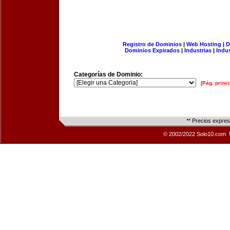
Registro de Dominios
|
Web Hosting
|
D
Dominios Expirados
|
Industrias
|
Indu
Categorías de Dominio:
[Pág. princi
** Precios expre
© 2002/2022 Solo10.com