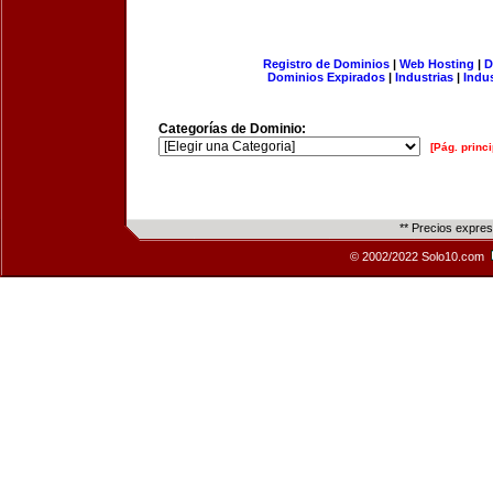
Registro de Dominios
|
Web Hosting
|
D
Dominios Expirados
|
Industrias
|
Indu
Categorías de Dominio:
[Pág. princi
** Precios expre
© 2002/2022 Solo10.com