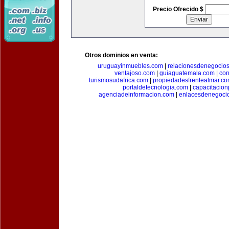
Precio Ofrecido $
Otros dominios en venta:
uruguayinmuebles.com
|
relacionesdenegocio
ventajoso.com
|
guiaguatemala.com
|
con
turismosudafrica.com
|
propiedadesfrentealmar.c
portaldetecnologia.com
|
capacitacio
agenciadeinformacion.com
|
enlacesdenegoci