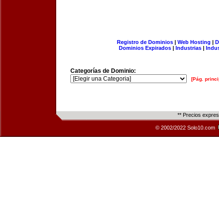
Registro de Dominios
|
Web Hosting
|
D
Dominios Expirados
|
Industrias
|
Indu
Categorías de Dominio:
[Pág. princi
** Precios expre
© 2002/2022 Solo10.com