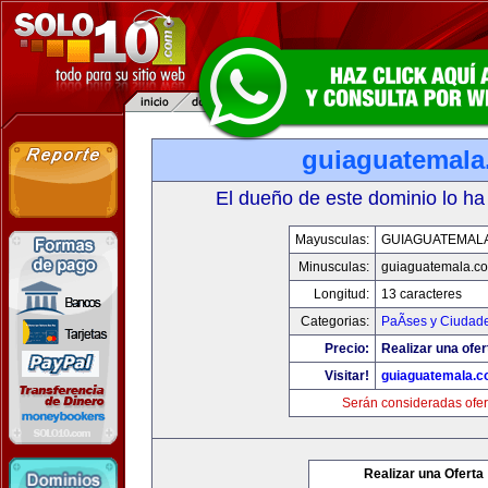
guiaguatemal
El dueño de este dominio lo ha
Mayusculas:
GUIAGUATEMAL
Minusculas:
guiaguatemala.c
Longitud:
13 caracteres
Categorias:
PaÃ­ses y Ciudad
Precio:
Realizar una ofer
Visitar!
guiaguatemala.
Serán consideradas ofer
Realizar una Oferta