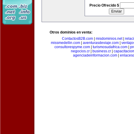
Precio Ofrecido $
Otros dominios en venta:
ContactosB2B.com
|
misdominios.net
|
rela
missmedellin.com
|
aventurasdeviaje.com
|
ventaj
consultorespyme.com
|
turismosudafrica.com
|
pr
negocios.cr
|
business.cr
|
capacitaci
agenciadeinformacion.com
|
enlaces