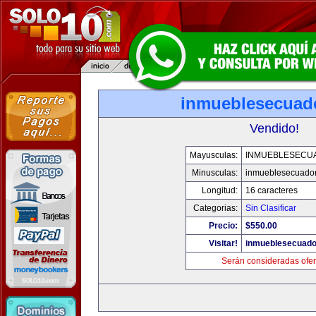
inmueblesecuad
Vendido!
Mayusculas:
INMUEBLESECU
Minusculas:
inmueblesecuado
Longitud:
16 caracteres
Categorias:
Sin Clasificar
Precio:
$550.00
Visitar!
inmueblesecuado
Serán consideradas ofer