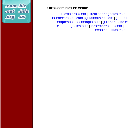
Otros dominios en venta:
infoviajeros.com
|
circuitodenegocios.com
|
tourdecompras.com
|
guiaindustria.com
|
guiaraf
empresasdetecnologia.com
|
guiabariloche.
citadenegocios.com
|
foroempresario.com
|
e
expoindustrias.com
|