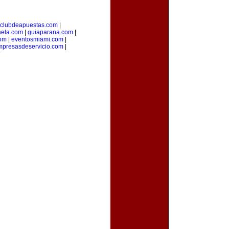
clubdeapuestas.com
|
aela.com
|
guiaparana.com
|
com
|
eventosmiami.com
|
mpresasdeservicio.com
|