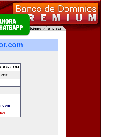
or.com
ADOR.COM
r.com
r.com
tas