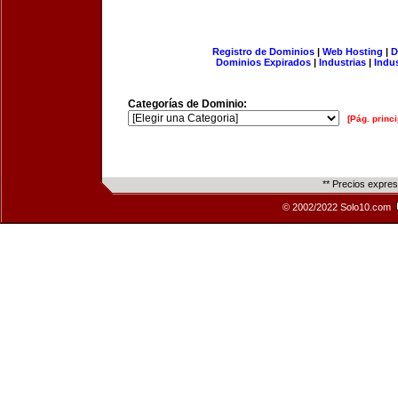
Registro de Dominios
|
Web Hosting
|
D
Dominios Expirados
|
Industrias
|
Indu
Categorías de Dominio:
[Pág. princi
** Precios expre
© 2002/2022 Solo10.com