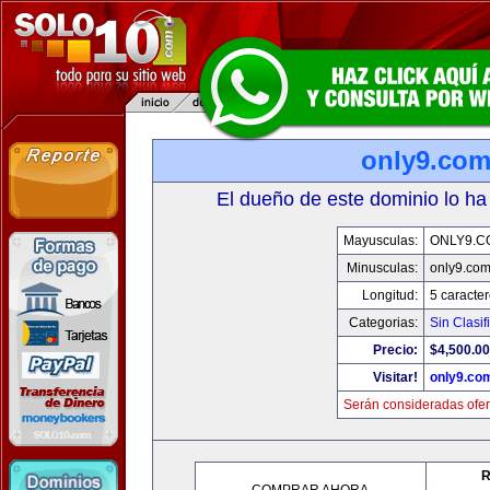
only9.co
El dueño de este dominio lo ha
Mayusculas:
ONLY9.C
Minusculas:
only9.co
Longitud:
5 caracte
Categorias:
Sin Clasif
Precio:
$4,500.00
Visitar!
only9.co
Serán consideradas ofer
R