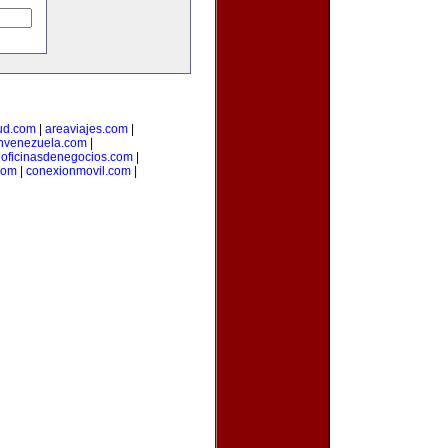
ud.com
|
areaviajes.com
|
nvenezuela.com
|
|
oficinasdenegocios.com
|
com
|
conexionmovil.com
|