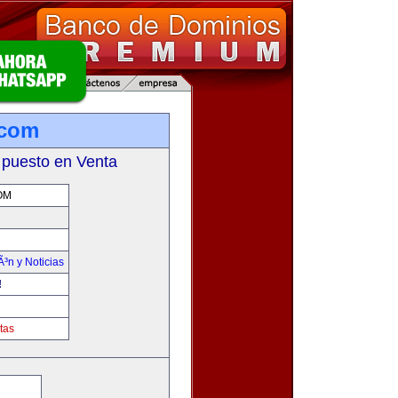
.com
 puesto en Venta
OM
Ã³n y Noticias
!
tas