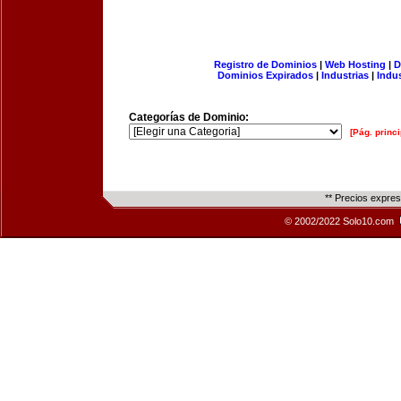
Registro de Dominios
|
Web Hosting
|
D
Dominios Expirados
|
Industrias
|
Indu
Categorías de Dominio:
[Pág. princi
** Precios expre
© 2002/2022 Solo10.com