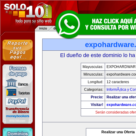
expohardware
El dueño de este dominio lo ha
Mayusculas:
EXPOHARDWAR
Minusculas:
expohardware.c
Longitud:
12 caracteres
Categorias:
InformÃ¡tica y C
Precio:
Realizar una ofer
Visitar!
expohardware.c
Serán consideradas ofer
Realizar una Oferta