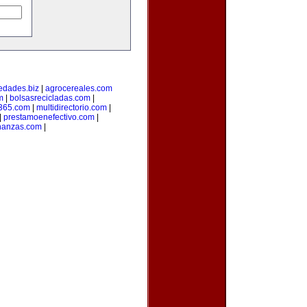
edades.biz
|
agrocereales.com
m
|
bolsasrecicladas.com
|
s365.com
|
multidirectorio.com
|
|
prestamoenefectivo.com
|
nanzas.com
|