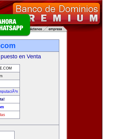
.com
 puesto en Venta
E.COM
om
omputaciÃ³n
ta!
om
tas