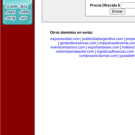
Precio Ofrecido $
Otros dominios en venta:
expomundial.com
|
publicidadargentina.com
|
propi
|
gestordereservas.com
|
maquinasdeventa.co
eventosmasivos.com
|
expohardware.com
|
hotele
viviendaenalquiler.com
|
logisticayfinanzas.com
comprasnocturnas.com
|
guiadefi