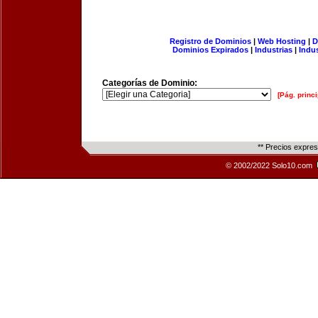
Registro de Dominios
|
Web Hosting
|
D
Dominios Expirados
|
Industrias
|
Indu
Categorías de Dominio:
[Pág. princi
** Precios expre
© 2002/2022 Solo10.com