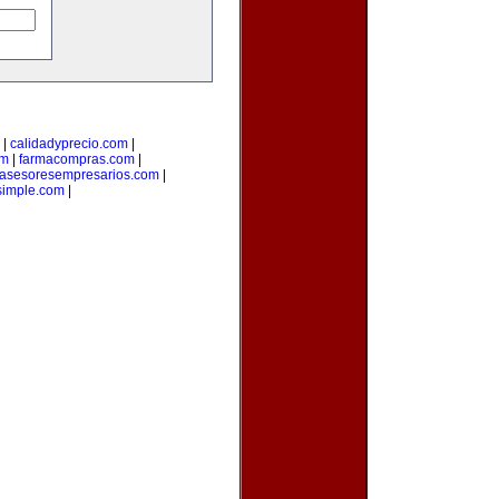
|
calidadyprecio.com
|
om
|
farmacompras.com
|
asesoresempresarios.com
|
osimple.com
|