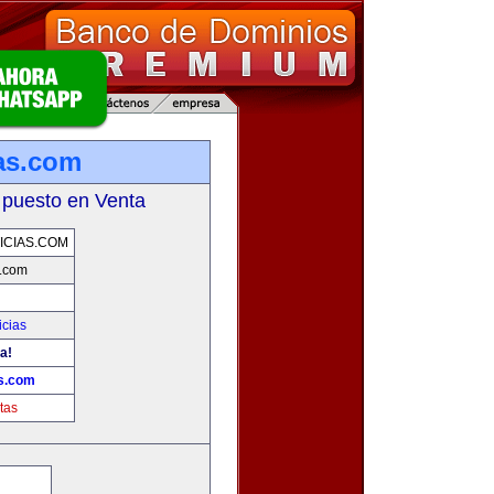
as.com
 puesto en Venta
CIAS.COM
s.com
icias
a!
as.com
tas