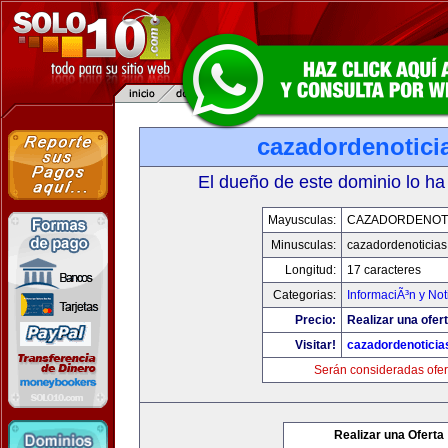
cazadordenotici
El dueño de este dominio lo ha
Mayusculas:
CAZADORDENOTI
Minusculas:
cazadordenoticia
Longitud:
17 caracteres
Categorias:
InformaciÃ³n y Not
Precio:
Realizar una ofert
Visitar!
cazadordenotici
Serán consideradas ofer
Realizar una Oferta