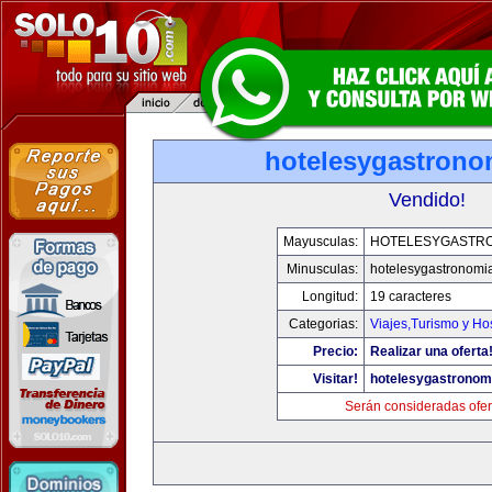
hotelesygastrono
Vendido!
Mayusculas:
HOTELESYGASTR
Minusculas:
hotelesygastronomi
Longitud:
19 caracteres
Categorias:
Viajes,Turismo y H
Precio:
Realizar una oferta
Visitar!
hotelesygastronom
Serán consideradas ofer