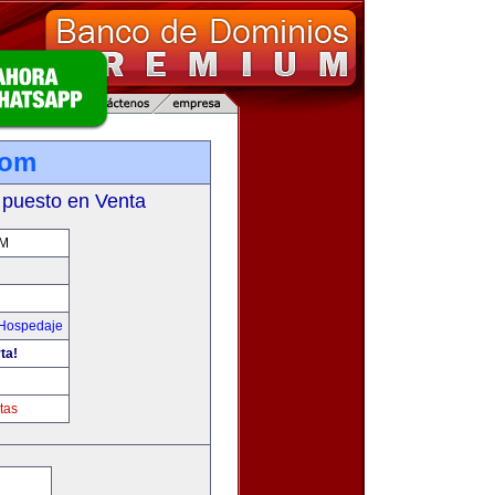
com
 puesto en Venta
OM
 Hospedaje
ta!
tas