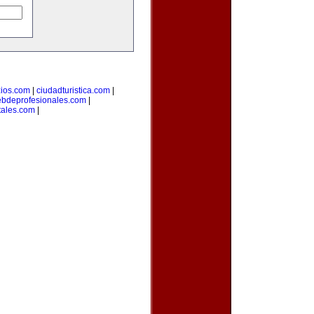
ios.com
|
ciudadturistica.com
|
bdeprofesionales.com
|
tales.com
|