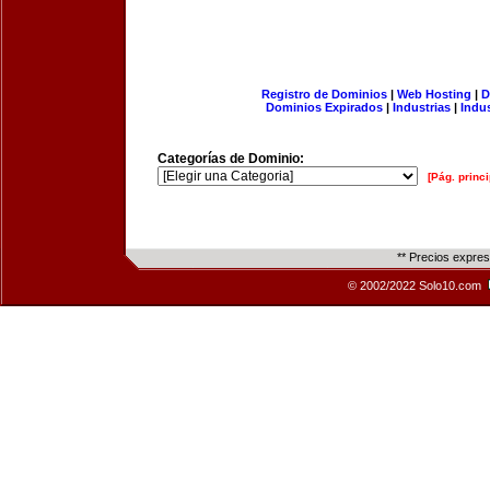
Registro de Dominios
|
Web Hosting
|
D
Dominios Expirados
|
Industrias
|
Indu
Categorías de Dominio:
[Pág. princi
** Precios expre
© 2002/2022 Solo10.com