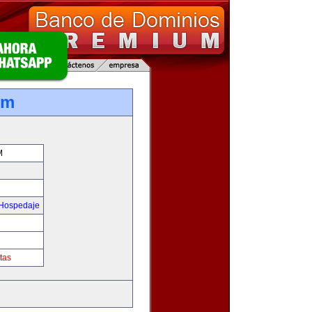
om
M
 Hospedaje
tas