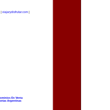
|
viajarydisfrutar.com
|
ominios En Venta
strias Argentinas