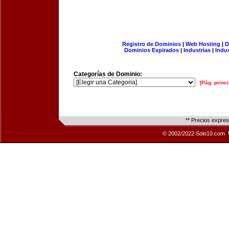
Registro de Dominios
|
Web Hosting
|
D
Dominios Expirados
|
Industrias
|
Indu
Categorías de Dominio:
[Pág. princi
** Precios expre
© 2002/2022 Solo10.com