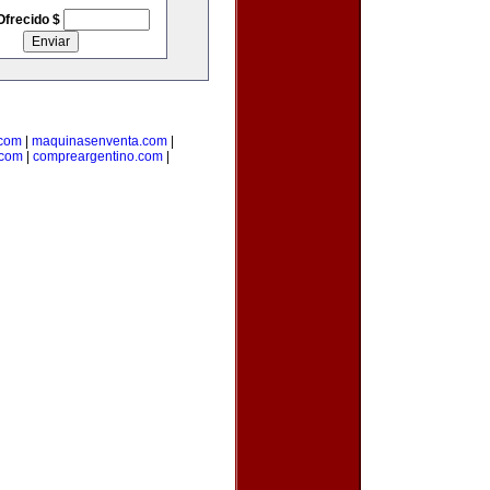
Ofrecido $
.com
|
maquinasenventa.com
|
.com
|
compreargentino.com
|