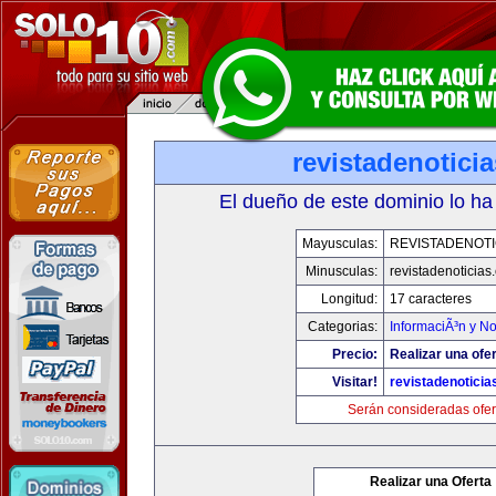
revistadenotici
El dueño de este dominio lo ha
Mayusculas:
REVISTADENOTI
Minusculas:
revistadenoticias
Longitud:
17 caracteres
Categorias:
InformaciÃ³n y No
Precio:
Realizar una ofer
Visitar!
revistadenotici
Serán consideradas ofer
Realizar una Oferta