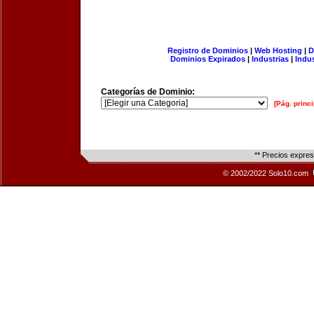
Registro de Dominios
|
Web Hosting
|
D
Dominios Expirados
|
Industrias
|
Indu
Categorías de Dominio:
[Pág. princi
** Precios expre
© 2002/2022 Solo10.com