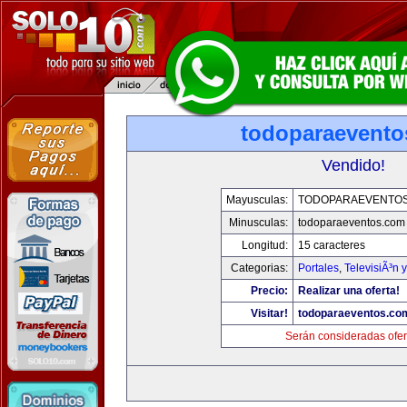
todoparaevento
Vendido!
Mayusculas:
TODOPARAEVENTO
Minusculas:
todoparaeventos.com
Longitud:
15 caracteres
Categorias:
Portales
,
TelevisiÃ³n 
Precio:
Realizar una oferta!
Visitar!
todoparaeventos.co
Serán consideradas ofer