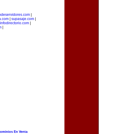
ndeservidores.com
|
a.com
|
supasaje.com
|
infodirectorio.com
|
m
|
ominios En Venta