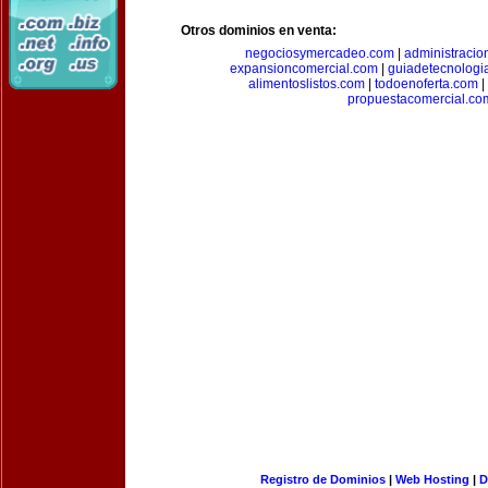
Otros dominios en venta:
negociosymercadeo.com
|
administracio
expansioncomercial.com
|
guiadetecnologi
alimentoslistos.com
|
todoenoferta.com
|
propuestacomercial.co
Registro de Dominios
|
Web Hosting
|
D