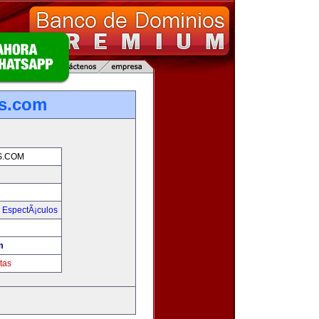
s.com
S.COM
y EspectÃ¡culos
m
tas