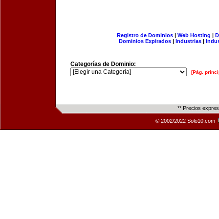
Registro de Dominios
|
Web Hosting
|
D
Dominios Expirados
|
Industrias
|
Indu
Categorías de Dominio:
[Pág. princi
** Precios expre
© 2002/2022 Solo10.com