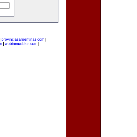
|
provinciasargentinas.com
|
om
|
webinmuebles.com
|