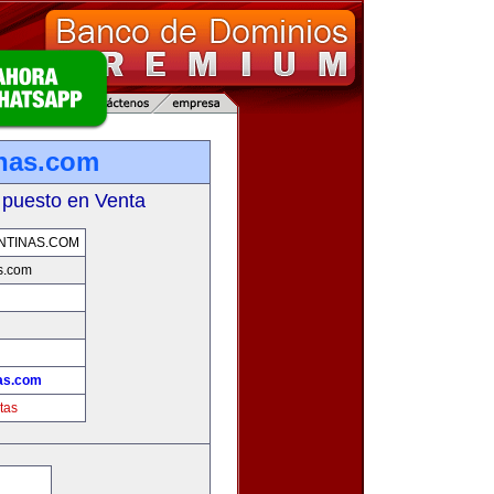
inas.com
 puesto en Venta
NTINAS.COM
s.com
!
nas.com
tas