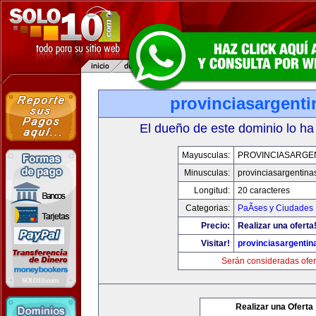
provinciasargent
El dueño de este dominio lo ha
Mayusculas:
PROVINCIASARGE
Minusculas:
provinciasargentina
Longitud:
20 caracteres
Categorias:
PaÃ­ses y Ciudades
Precio:
Realizar una oferta
Visitar!
provinciasargenti
Serán consideradas ofer
Realizar una Oferta