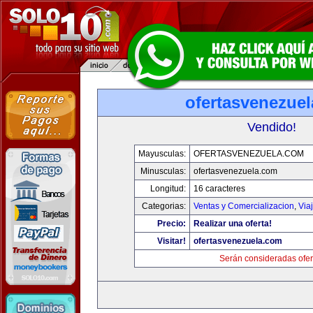
ofertasvenezue
Vendido!
Mayusculas:
OFERTASVENEZUELA.COM
Minusculas:
ofertasvenezuela.com
Longitud:
16 caracteres
Categorias:
Ventas y Comercializacion
,
Via
Precio:
Realizar una oferta!
Visitar!
ofertasvenezuela.com
Serán consideradas ofer