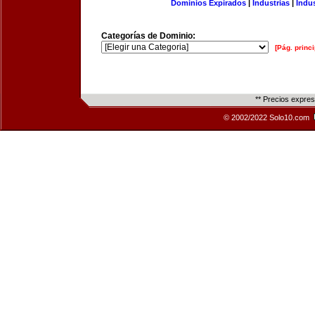
Dominios Expirados
|
Industrias
|
Indu
Categorías de Dominio:
[Pág. princi
** Precios expre
© 2002/2022 Solo10.com