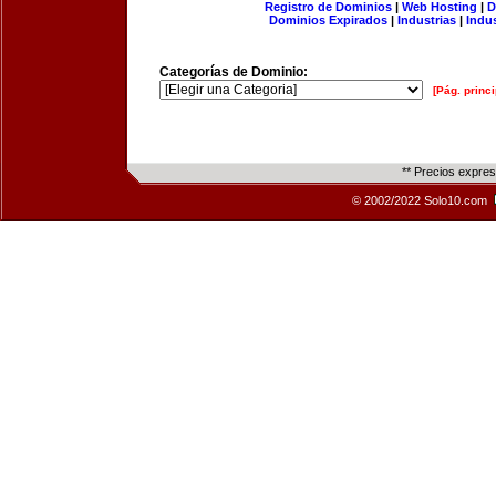
Registro de Dominios
|
Web Hosting
|
D
Dominios Expirados
|
Industrias
|
Indu
Categorías de Dominio:
[Pág. princi
** Precios expre
© 2002/2022 Solo10.com