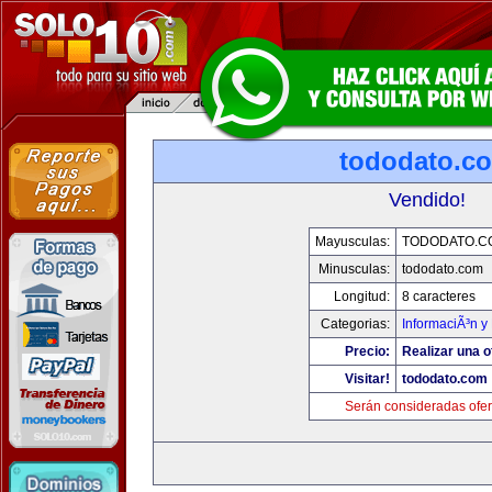
tododato.c
Vendido!
Mayusculas:
TODODATO.C
Minusculas:
tododato.com
Longitud:
8 caracteres
Categorias:
InformaciÃ³n y 
Precio:
Realizar una o
Visitar!
tododato.com
Serán consideradas ofer