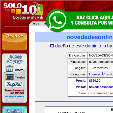
novedadesonli
El dueño de este dominio lo ha
Mayusculas:
NOVEDADESON
Minusculas:
novedadesonlin
Longitud:
15 caracteres
Categorias:
InformaciÃ³n y No
Precio:
$550.00
Visitar!
novedadesonlin
Serán consideradas ofer
R