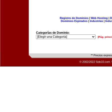
Registro de Dominios
|
Web Hosting
|
D
Dominios Expirados
|
Industrias
|
Indu
Categorías de Dominio:
[Pág. princi
** Precios expre
© 2002/2022 Solo10.com