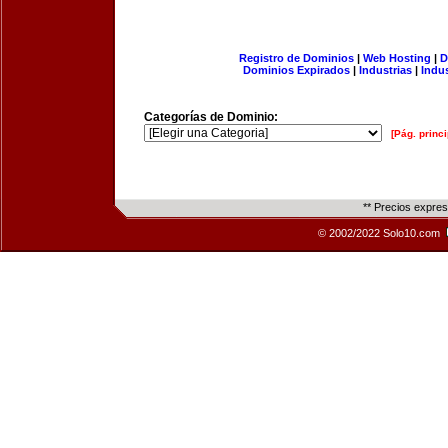
Registro de Dominios
|
Web Hosting
|
D
Dominios Expirados
|
Industrias
|
Indu
Categorías de Dominio:
[Pág. princi
** Precios expre
© 2002/2022 Solo10.com