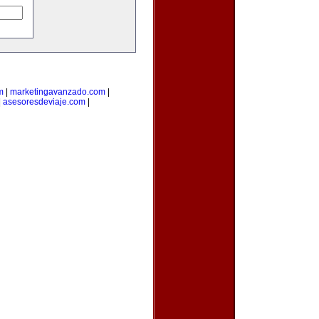
m
|
marketingavanzado.com
|
|
asesoresdeviaje.com
|