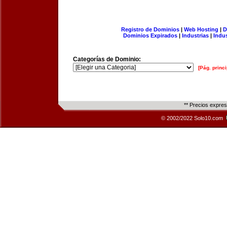
Registro de Dominios
|
Web Hosting
|
D
Dominios Expirados
|
Industrias
|
Indu
Categorías de Dominio:
[Pág. princi
** Precios expre
© 2002/2022 Solo10.com