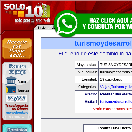
turismoydesarro
El dueño de este dominio lo ha
Mayusculas:
TURISMOYDESAR
Minusculas:
turismoydesarrollo
Longitud:
18 caracteres
Categorias:
Viajes,Turismo y H
Precio:
Realizar una oferta
Visitar!
turismoydesarroll
Serán consideradas ofer
Realizar una Oferta