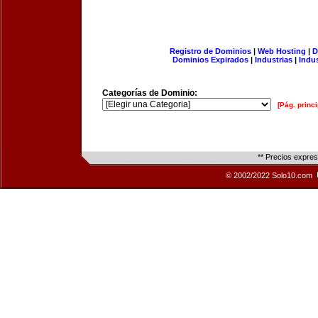
Registro de Dominios
|
Web Hosting
|
D
Dominios Expirados
|
Industrias
|
Indu
Categorías de Dominio:
[Pág. princi
** Precios expre
© 2002/2022 Solo10.com