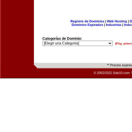
Registro de Dominios
|
Web Hosting
|
D
Dominios Expirados
|
Industrias
|
Indu
Categorías de Dominio:
[Pág. princi
** Precios expre
© 2002/2022 Solo10.com