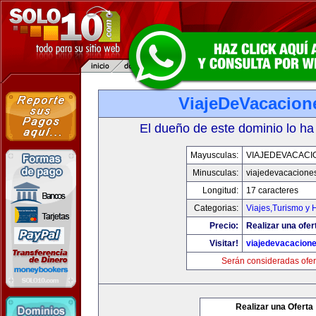
ViajeDeVacacion
El dueño de este dominio lo ha
Mayusculas:
VIAJEDEVACACI
Minusculas:
viajedevacacione
Longitud:
17 caracteres
Categorias:
Viajes,Turismo y
Precio:
Realizar una ofer
Visitar!
viajedevacacion
Serán consideradas ofer
Realizar una Oferta