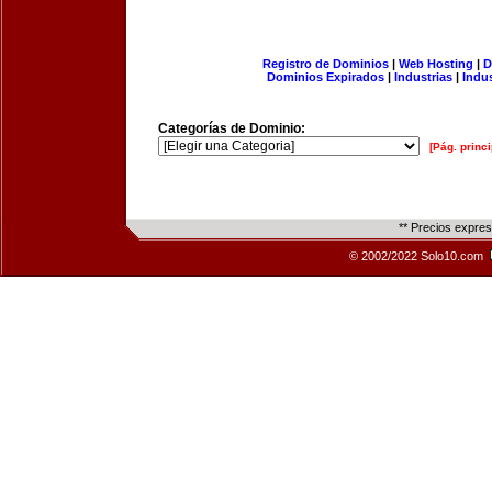
Registro de Dominios
|
Web Hosting
|
D
Dominios Expirados
|
Industrias
|
Indu
Categorías de Dominio:
[Pág. princi
** Precios expre
© 2002/2022 Solo10.com