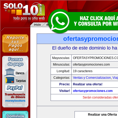
ofertasypromocio
El dueño de este dominio lo ha
Mayusculas:
OFERTASYPROMOCIONES.C
Minusculas:
ofertasypromociones.com
Longitud:
19 caracteres
Categorias:
Ventas y Comercializacion
,
Via
Precio:
Realizar una oferta!
Visitar!
ofertasypromociones.com
Serán consideradas ofer
Realizar una Oferta