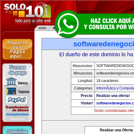
softwaredenegoc
El dueño de este dominio lo ha
Mayusculas:
SOFTWAREDENEGOC
Minusculas:
softwaredenegocios.c
Longitud:
18 caracteres
Categorias:
InformÃ¡tica y Comput
Precio:
Realizar una oferta!
Visitar!
softwaredenegocios.
Serán consideradas ofer
Realizar una Oferta