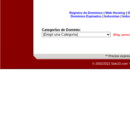
Registro de Dominios
|
Web Hosting
|
D
Dominios Expirados
|
Industrias
|
Indu
Categorías de Dominio:
[Pág. princi
** Precios expre
© 2002/2022 Solo10.com