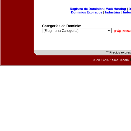
Registro de Dominios
|
Web Hosting
|
D
Dominios Expirados
|
Industrias
|
Indu
Categorías de Dominio:
[Pág. princi
** Precios expre
© 2002/2022 Solo10.com