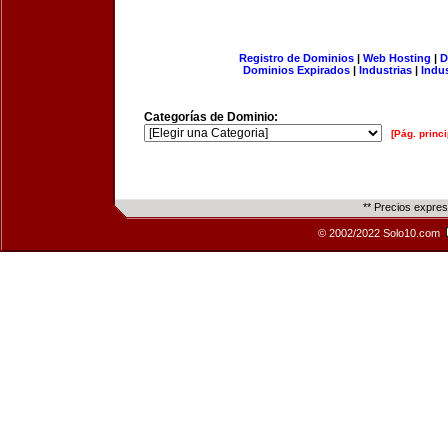
Registro de Dominios
|
Web Hosting
|
D
Dominios Expirados
|
Industrias
|
Indu
Categorías de Dominio:
[Pág. princi
** Precios expre
© 2002/2022 Solo10.com