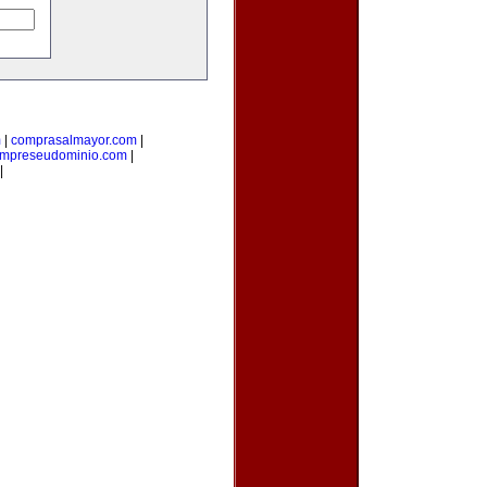
m
|
comprasalmayor.com
|
mpreseudominio.com
|
|