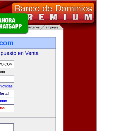
.com
 puesto en Venta
PO.COM
com
Noticias
ferta!
.com
tas