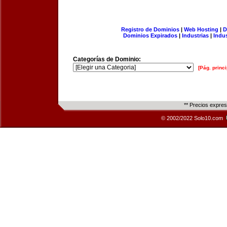
Registro de Dominios
|
Web Hosting
|
D
Dominios Expirados
|
Industrias
|
Indu
Categorías de Dominio:
[Pág. princi
** Precios expre
© 2002/2022 Solo10.com