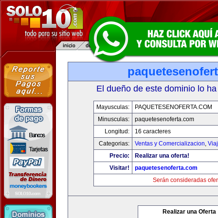
paquetesenofer
El dueño de este dominio lo ha
Mayusculas:
PAQUETESENOFERTA.COM
Minusculas:
paquetesenoferta.com
Longitud:
16 caracteres
Categorias:
Ventas y Comercializacion
,
Via
Precio:
Realizar una oferta!
Visitar!
paquetesenoferta.com
Serán consideradas ofer
Realizar una Oferta