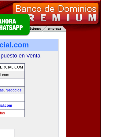
cial.com
 puesto en Venta
ERCIAL.COM
l.com
ias
,
Negocios
ial.com
tas