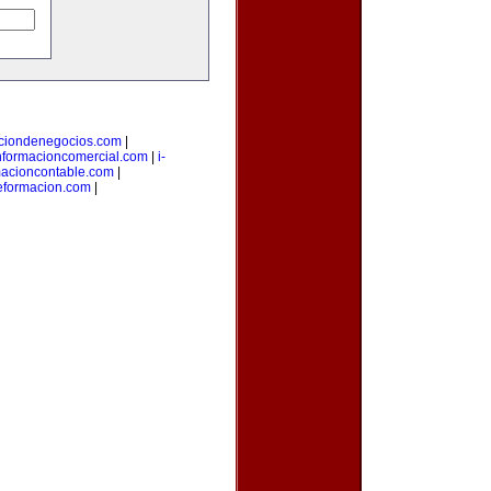
aciondenegocios.com
|
nformacioncomercial.com
|
i-
macioncontable.com
|
deformacion.com
|