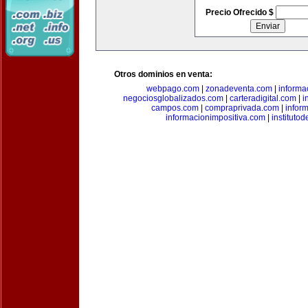
Precio Ofrecido $
Otros dominios en venta:
webpago.com
|
zonadeventa.com
|
inform
negociosglobalizados.com
|
carteradigital.com
|
i
campos.com
|
compraprivada.com
|
infor
informacionimpositiva.com
|
instituto