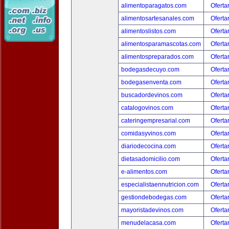
alimentoparagatos.com
Oferta
alimentosartesanales.com
Oferta
alimentoslistos.com
Oferta
alimentosparamascotas.com
Oferta
alimentospreparados.com
Oferta
bodegasdecuyo.com
Oferta
bodegasenventa.com
Oferta
buscadordevinos.com
Oferta
catalogovinos.com
Oferta
cateringempresarial.com
Oferta
comidasyvinos.com
Oferta
diariodecocina.com
Oferta
dietasadomicilio.com
Oferta
e-alimentos.com
Oferta
especialistaennutricion.com
Oferta
gestiondebodegas.com
Oferta
mayoristadevinos.com
Oferta
menudelacasa.com
Oferta