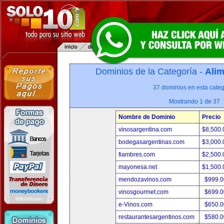
Dominios de la Categoría -
Alim
37 dominios en esta categ
Mostrando 1 de 37
Nombre de Dominio
Precio
vinosargentina.com
$8,500
bodegasargentinas.com
$3,000
fiambres.com
$2,500
mayonesa.net
$1,500
mendozavinos.com
$999.
vinosgourmet.com
$699.
e-Vinos.com
$650.
restaurantesargentinos.com
$580.