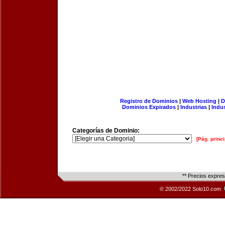
Registro de Dominios
|
Web Hosting
|
D
Dominios Expirados
|
Industrias
|
Indu
Categorías de Dominio:
[Pág. princi
** Precios expre
© 2002/2022 Solo10.com